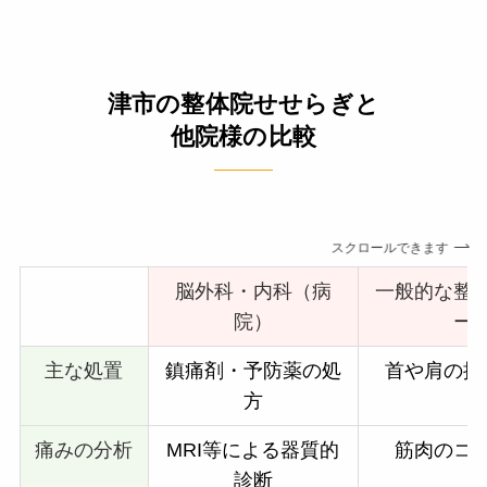
津市の整体院せせらぎと
他院様の比較
スクロールできます
脳外科・内科（病
一般的な整
院）
ー
主な処置
鎮痛剤・予防薬の処
首や肩の揉
方
痛みの分析
MRI等による器質的
筋肉のコ
診断