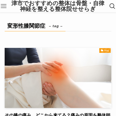
津市でおすすめの整体は骨盤・自律
神経を整える整体院せせらぎ
変形性膝関節症
– tag –
blog
その膝の痛み、どこから来てる？痛みの原因を整体師